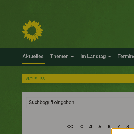
Aktuelles
Themen
Im Landtag
Termin
AKTUELLES
<<
<
4
5
6
7
8