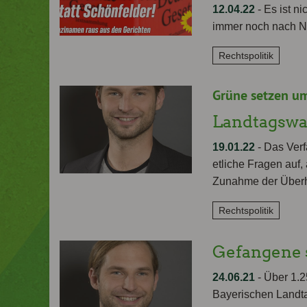
12.04.22
-
Es ist n
immer noch nach Na
Rechtspolitik
Grüne setzen u
Landtagswah
19.01.22
-
Das Verf
etliche Fragen auf,
Zunahme der Über
Rechtspolitik
Gefangene s
24.06.21
-
Über 1.2
Bayerischen Landta