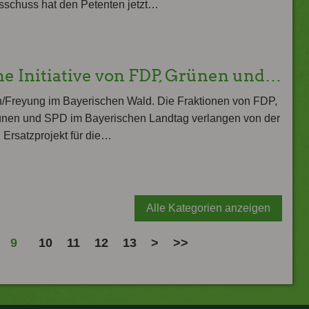
schuss hat den Petenten jetzt…
 Initiative von FDP, Grünen und…
Freyung im Bayerischen Wald. Die Fraktionen von FDP,
ünen und SPD im Bayerischen Landtag verlangen von der
 Ersatzprojekt für die…
Alle Kategorien anzeigen
9
10
11
12
13
>
>>