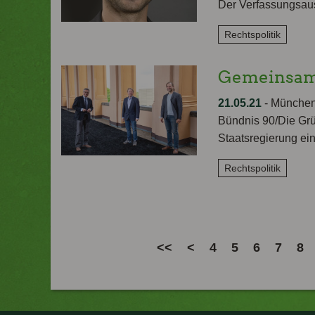
Der Verfassungsaus
Rechtspolitik
Gemeinsame
21.05.21
-
München/
Bündnis 90/Die Gr
Staatsregierung ein
Rechtspolitik
<<
<
4
5
6
7
8