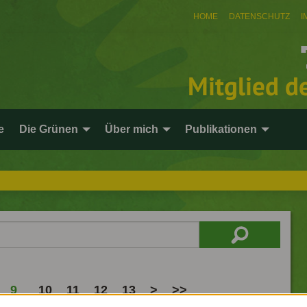
HOME
DATENSCHUTZ
I
Mitglied d
e
Die Grünen
Über mich
Publikationen
9
10
11
12
13
>
>>