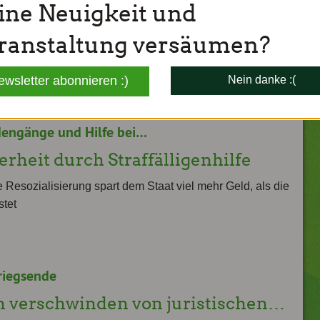
ine Neuigkeit und
Alle Kategorien anzeigen
ranstaltung versäumen?
ewsletter abonnieren :)
Nein danke :(
dengänge und Hilfe bei…
erheit durch Straffälligenhilfe
 Resozialisierung spart dem Staat viel mehr Geld, als die
stet
riegsende
 verschwinden von juristischen…