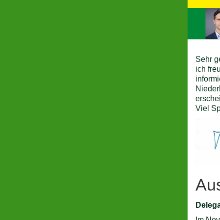
Sehr g
ich fr
inform
Nieder
ersche
Viel S
Aus
Delega
Im Nov