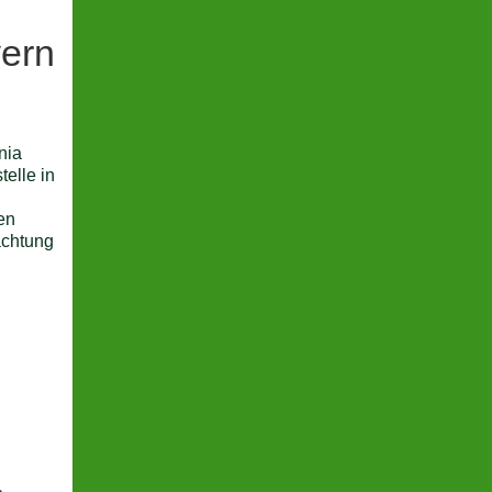
yern
nia
elle in
en
achtung