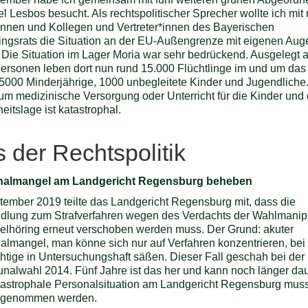
el Lesbos besucht. Als rechtspolitischer Sprecher wollte ich mi
innen und Kollegen und Vertreter*innen des Bayerischen
lingsrats die Situation an der EU-Außengrenze mit eigenen Aug
 Die Situation im Lager Moria war sehr bedrückend. Ausgelegt a
ersonen leben dort nun rund 15.000 Flüchtlinge im und um das
5000 Minderjährige, 1000 unbegleitete Kinder und Jugendliche
aum medizinische Versorgung oder Unterricht für die Kinder und 
eitslage ist katastrophal.
 der Rechtspolitik
nalmangel am Landgericht Regensburg beheben
tember 2019 teilte das Landgericht Regensburg mit, dass die
dlung zum Strafverfahren wegen des Verdachts der Wahlmanip
selhöring erneut verschoben werden muss. Der Grund: akuter
almangel, man könne sich nur auf Verfahren konzentrieren, be
htige in Untersuchungshaft säßen. Dieser Fall geschah bei der
alwahl 2014. Fünf Jahre ist das her und kann noch länger dau
tastrophale Personalsituation am Landgericht Regensburg muss
f genommen werden.