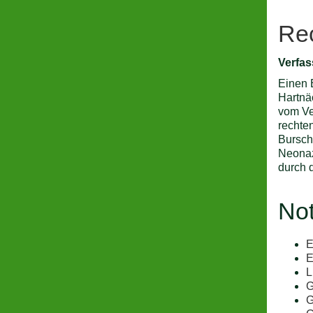
Rec
Verfa
Einen 
Hartnä
vom Ve
rechte
Bursch
Neonaz
durch 
Not
E
E
L
G
G