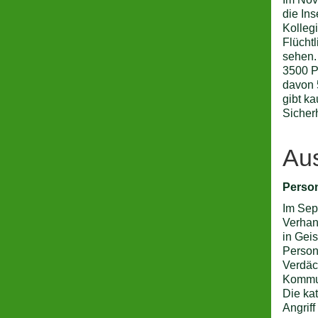
die Ins
Kolleg
Flücht
sehen.
3500 P
davon 
gibt k
Sicherh
Aus
Perso
Im Sep
Verhan
in Gei
Person
Verdäc
Kommun
Die ka
Angrif