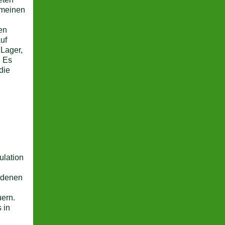
t meinen
en
uf
 Lager,
. Es
die
ulation
i denen
ern.
 in