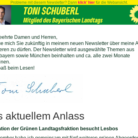
Probleme mit diesem Newsletter? Dann
klick' hier
für die Webansicht.
eehrte Damen und Herren,
eue mich Sie zukünftig in meinem neuen Newsletter über meine A
ieren zu dürfen. Der Newsletter wird ausgewählte Themen aus
bayern sowie München beinhalten und ca. alle zwei Monate
inen.
paß beim Lesen!
 aktuellem Anlass
tion der Grünen Landtagsfraktion besucht Lesbos
ember habe ich gemeinsam mit fünf weiteren grünen Abgeordn