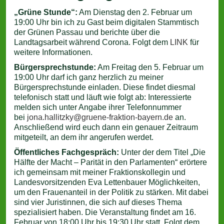
„Grüne Stunde“:
Am Dienstag den 2. Februar um
19:00 Uhr bin ich zu Gast beim digitalen Stammtisch
der Grünen Passau und berichte über die
Landtagsarbeit während Corona. Folgt dem
LINK
für
weitere Informationen.
Bürgersprechstunde:
Am Freitag den 5. Februar um
19:00 Uhr darf ich ganz herzlich zu meiner
Bürgersprechstunde einladen. Diese findet diesmal
telefonisch statt und läuft wie folgt ab: Interessierte
melden sich unter Angabe ihrer Telefonnummer
bei
jona.hallitzky@gruene-fraktion-bayern.de
an.
Anschließend wird euch dann ein genauer Zeitraum
mitgeteilt, an dem ihr angerufen werdet.
Öffentliches Fachgespräch:
Unter der dem Titel „Die
Hälfte der Macht – Parität in den Parlamenten“ erörtere
ich gemeinsam mit meiner Fraktionskollegin und
Landesvorsitzenden Eva Lettenbauer Möglichkeiten,
um den Frauenanteil in der Politik zu stärken. Mit dabei
sind vier Juristinnen, die sich auf dieses Thema
spezialisiert haben. Die Veranstaltung findet am 16.
Februar von 18:00 Uhr bis 19:30 Uhr statt. Folgt dem