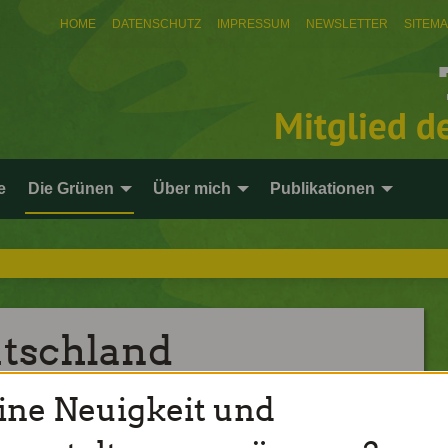
HOME
DATENSCHUTZ
IMPRESSUM
NEWSLETTER
SITEM
Mitglied d
e
Die Grünen
Über mich
Publikationen
utschland
ine Neuigkeit und