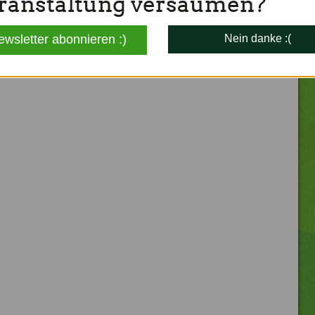
ranstaltung versäumen?
ewsletter abonnieren :)
Nein danke :(