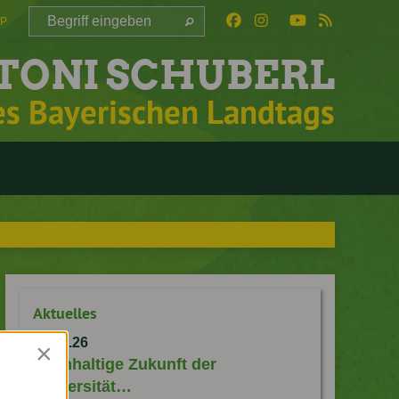
AP
TONI SCHUBERL
es Bayerischen Landtags
Aktuelles
10.08.26
×
Nachhaltige Zukunft der
Universität…