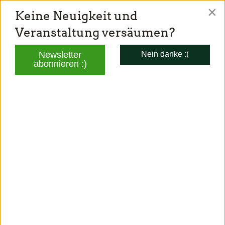
×
Keine Neuigkeit und
TONI SCHUBERL
Veranstaltung versäumen?
Mitglied des Bayerischen Landtags
Newsletter
Nein danke :(
abonnieren :)
PUBLIKATIONEN
GRÜNE JUGEND BAYERN