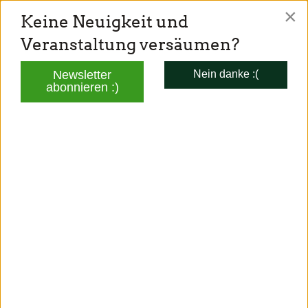
×
Keine Neuigkeit und
TONI SCHUBERL
Veranstaltung versäumen?
Mitglied des Bayerischen Landtags
Newsletter
Nein danke :(
abonnieren :)
AKTUELLES