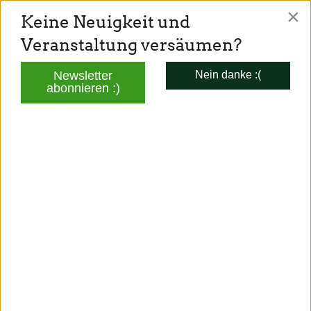
×
Keine Neuigkeit und
TONI SCHUBERL
Veranstaltung versäumen?
Mitglied des Bayerischen Landtags
Newsletter
Nein danke :(
abonnieren :)
AKTUELLES