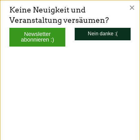
×
Keine Neuigkeit und
TONI SCHUBERL
Veranstaltung versäumen?
Mitglied des Bayerischen Landtags
Newsletter
Nein danke :(
abonnieren :)
AKTUELLES