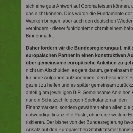
sich eine gute Antwort auf Corona leisten können, 
das nicht können. Dies würde die Fundamente der
Wanken bringen, aber auch den deutschen Wiede
verhindern - dieser funktioniert nicht mit einem hal
Binnenmarkt.
Daher fordern wir die Bundesregierung
auf, mit
europäischen Partner in einen konstruktiven A
über gemeinsame europäische Anleihen zu ge
nicht um Altschulden, es geht darum, gemeinsam f
für neue Aufgaben aufzunehmen, den besonders B
gezielt zu helfen und es später gemeinsam zurück
anteilig am jeweiligen BIP. Gemeinsame Anleihen s
nur ein Schutzschild gegen Spekulanten an den
Finanzmärkten, sondern gewähren eben allen die 
notwendige finanzielle Puste, ohne eine weitere E
riskieren. Der bisher von der Bundesregierung favor
Ansatz auf den Europäischen Stabilitätsmechani