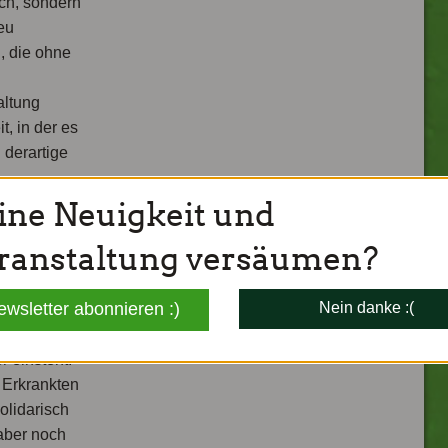
ch, sondern
eu
n, die ohne
altung
t, in der es
 derartige
ine Neuigkeit und
 diese
es
ranstaltung versäumen?
ndern
ewsletter abonnieren :)
Nein danke :(
dass Europa
 einsteht.
 Erkrankten
olidarisch
aber noch