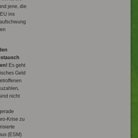
und jene, die
 EU ins
raufschwung
ben
 den
ustausch
hen!
Es geht
risches Geld
etroffenen
zuzahlen,
ind nicht
gerade
uro-Krise zu
isierte
smus (ESM)