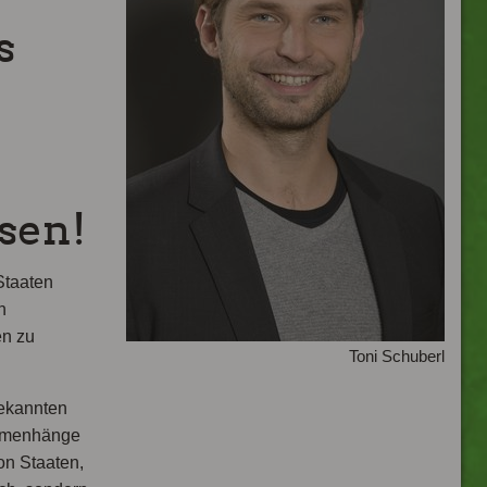
s
ösen!
Staaten
n
en zu
Toni Schuberl
bekannten
ammenhänge
on Staaten,