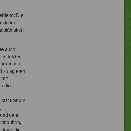
heidend: Die
ruck der
ngsfähigkeit
nte auch
den letzten
lücklichen
nd zu agieren
 mit
n die
 jetzt keinem
,
g und dann
 erlauben,
: Jene, die