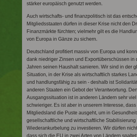
stärker europäisch genutzt werden.
Auch wirtschafts- und finanzpolitisch ist das entsc
Mitgliedsstaaten dürfen in dieser Krise nicht den D
Finanzmärkte fürchten; vielmehr gilt es die Handlu
von Europa in Gänze zu sichern.
Deutschland profitiert massiv von Europa und kon
dank niedriger Zinsen und Exportüberschüssen in 
Jahren seinen Haushalt sanieren. Wir sind in der g
Situation, in der Krise als wirtschaftlich starkes La
und handlungsfähig zu sein - deshalb ist Solidarität
anderen Staaten ein Gebot der Verantwortung. Den
Ausgangssituation ist in anderen Ländern sehr viel
schwieriger. Es ist aber in unserem Interesse, dass
Mitgliedsland die Puste ausgeht, um in Gesundheit
gesellschaftliche und wirtschaftliche Stabilisierun
Wiederankurbelung zu investieren. Wir dürfen nicht
dass sich die EU in zwei Arten von Ländern spaltet