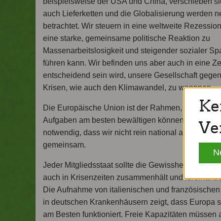
beispielsweise der USA und China, verschieben si
auch Lieferketten und die Globalisierung werden n
betrachtet. Wir steuern in eine weltweite Rezessio
eine starke, gemeinsame politische Reaktion zu
Massenarbeitslosigkeit und steigender sozialer Sp
führen kann. Wir befinden uns aber auch in eine Zei
entscheidend sein wird, unsere Gesellschaft gegen
Krisen, wie auch den Klimawandel, zu wappnen.
Ke
Die Europäische Union ist der Rahmen, in dem wir
Aufgaben am besten bewältigen können. Dafür ist 
Ve
notwendig, dass wir nicht rein national agieren, so
gemeinsam.
N
Jeder Mitgliedsstaat sollte die Gewissheit haben, 
auch in Krisenzeiten zusammenhält und füreinander
Die Aufnahme von italienischen und französischen
in deutschen Krankenhäusern zeigt, dass Europa s
am Besten funktioniert. Freie Kapazitäten müssen 