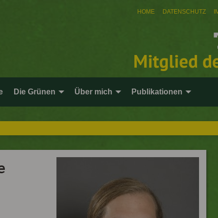
HOME
DATENSCHUTZ
I
Mitglied d
e
Die Grünen
Über mich
Publikationen
e