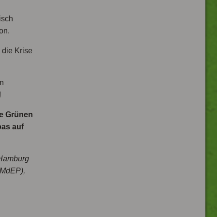
isch
on.
die Krise
en
!
ie Grünen
as auf
 Hamburg
(MdEP),