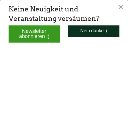
×
Keine Neuigkeit und
TONI SCHUBERL
Veranstaltung versäumen?
Mitglied des Bayerischen Landtags
Newsletter
Nein danke :(
abonnieren :)
AKTUELLES