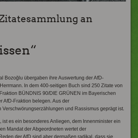
Zitatesammlung an
wissen“
l Bozoğlu übergaben ihre Auswertung der AfD-
errmann. In dem 400-seitigen Buch sind 250 Zitate von
er Fraktion BÜNDNIS 90/DIE GRÜNEN im Bayerischen
er AfD-Fraktion belegen. Aus der
on Verschwörungserzählungen und Rassismus geprägt ist.
 ist es ein besonderes Anliegen, dem Innenminister ein
ien Mandat der Abgeordneten wertet der
Reden der AfD sind aber dermaßen radikal, dass sie