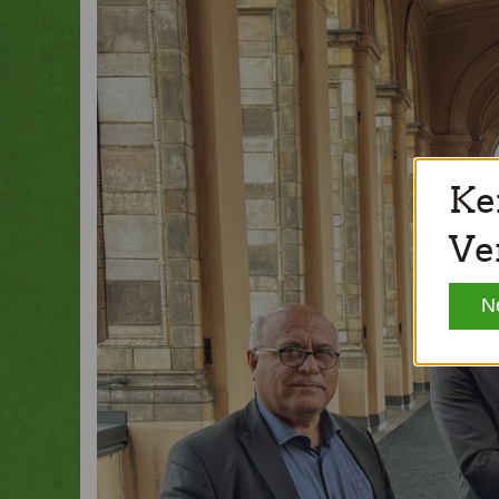
Ke
Ve
N