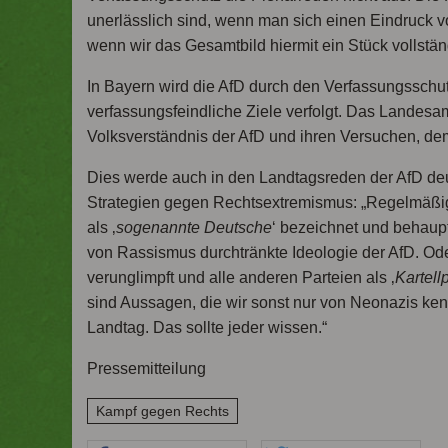
unerlässlich sind, wenn man sich einen Eindruck v
wenn wir das Gesamtbild hiermit ein Stück vollstä
In Bayern wird die AfD durch den Verfassungsschut
verfassungsfeindliche Ziele verfolgt. Das Landesa
Volksverständnis der AfD und ihren Versuchen, demo
Dies werde auch in den Landtagsreden der AfD deu
Strategien gegen Rechtsextremismus: „Regelmäßig
als ‚
sogenannte Deutsche
‘ bezeichnet und behaupt
von Rassismus durchtränkte Ideologie der AfD. Ode
verunglimpft und alle anderen Parteien als ‚
Kartell
sind Aussagen, die wir sonst nur von Neonazis ken
Landtag. Das sollte jeder wissen.“
Pressemitteilung
Kampf gegen Rechts