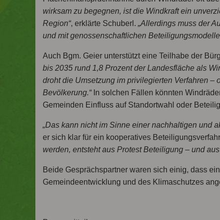
wirksam zu begegnen, ist die Windkraft ein unverz
Region“
, erklärte Schuberl.
„Allerdings muss der 
und mit genossenschaftlichen Beteiligungsmodellen
Auch Bgm. Geier unterstützt eine Teilhabe der Bür
bis 2035 rund 1,8 Prozent der Landesfläche als Wi
droht die Umsetzung im privilegierten Verfahren 
Bevölkerung.“
In solchen Fällen könnten Windräder
Gemeinden Einfluss auf Standortwahl oder Beteili
„Das kann nicht im Sinne einer nachhaltigen und 
er sich klar für ein kooperatives Beteiligungsverfah
werden, entsteht aus Protest Beteiligung – und au
Beide Gesprächspartner waren sich einig, dass ei
Gemeindeentwicklung und des Klimaschutzes ang