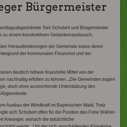
eger Bürgermeister
e Landtagsabgeordnete Toni Schuberl und Bürgermeister
us zu einem konstruktiven Gedankenaustausch.
enden Herausforderungen der Gemeinde sowie deren
intergrund der kommunalen Finanznot und der
nen deutlich höhere finanzielle Mittel von der
en nachhaltig erfüllen zu können.
„Die Gemeinden tragen
rge, doch ohne ausreichende Unterstützung des
r Abgeordnete.
em Ausbau der Windkraft im Bayerischen Wald. Trotz
igte sich Schuberl offen für die Position des Freie Wähler-
rt Aiwanger, wonach die tatsächliche
rschätzt werde.
„Um der sich verschärfenden Klimakrise