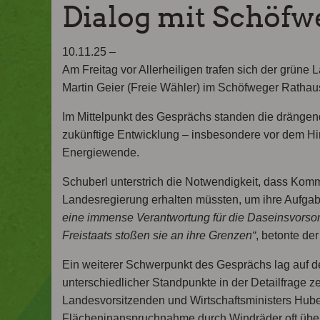
Dialog mit Schöfw
10.11.25 –
Am Freitag vor Allerheiligen trafen sich der grün
Martin Geier (Freie Wähler) im Schöfweger Ratha
Im Mittelpunkt des Gesprächs standen die dräng
zukünftige Entwicklung – insbesondere vor dem H
Energiewende.
Schuberl unterstrich die Notwendigkeit, dass Kommu
Landesregierung erhalten müssten, um ihre Aufgab
eine immense Verantwortung für die Daseinsvorso
Freistaats stoßen sie an ihre Grenzen“
, betonte de
Ein weiterer Schwerpunkt des Gesprächs lag auf d
unterschiedlicher Standpunkte in der Detailfrage ze
Landesvorsitzenden und Wirtschaftsministers Hube
Flächeninanspruchnahme durch Windräder oft übe