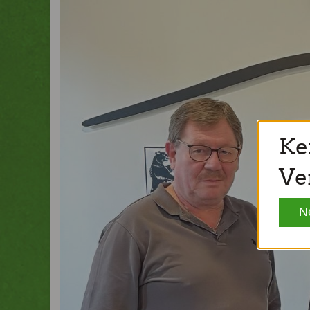
Ke
Ve
N