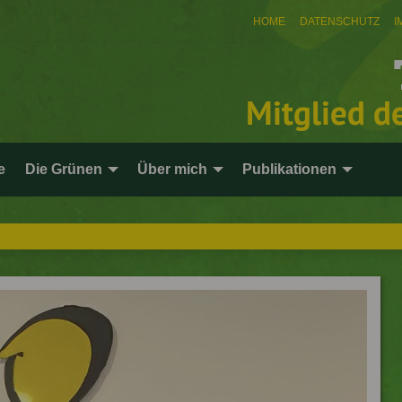
HOME
DATENSCHUTZ
I
Mitglied d
e
Die Grünen
Über mich
Publikationen