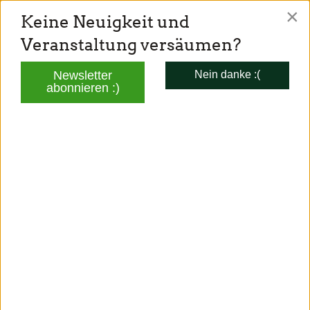
×
Keine Neuigkeit und
TONI SCHUBERL
Veranstaltung versäumen?
Mitglied des Bayerischen Landtags
Newsletter
Nein danke :(
abonnieren :)
AKTUELLES