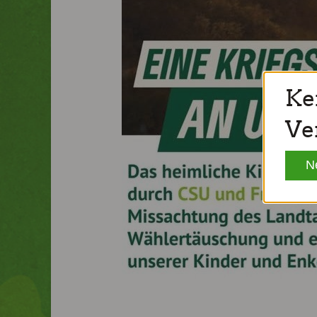
Ke
Ve
N