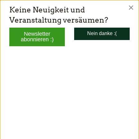
×
Keine Neuigkeit und
TONI SCHUBERL
Veranstaltung versäumen?
Mitglied des Bayerischen Landtags
Newsletter
Nein danke :(
abonnieren :)
AKTUELLES