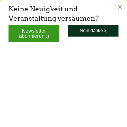
×
Keine Neuigkeit und
TONI SCHUBERL
Veranstaltung versäumen?
Mitglied des Bayerischen Landtags
Newsletter
Nein danke :(
abonnieren :)
AKTUELLES