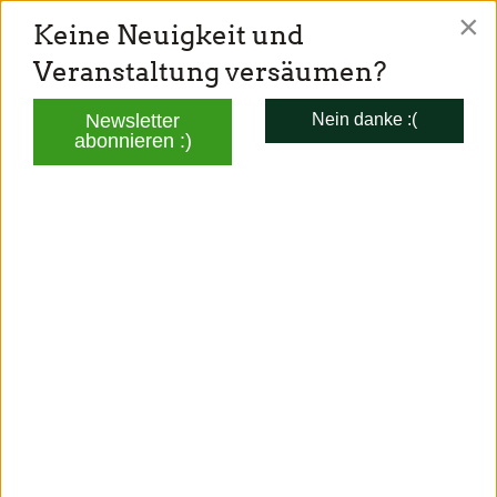
×
Keine Neuigkeit und
TONI SCHUBERL
Veranstaltung versäumen?
Mitglied des Bayerischen Landtags
Newsletter
Nein danke :(
abonnieren :)
AKTUELLES