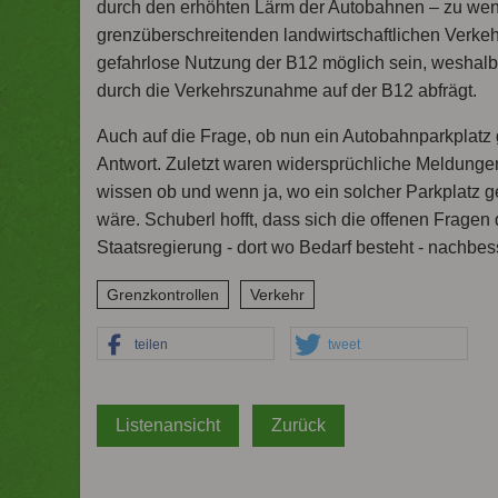
durch den erhöhten Lärm der Autobahnen – zu wen
grenzüberschreitenden landwirtschaftlichen Verke
gefahrlose Nutzung der B12 möglich sein, weshal
durch die Verkehrszunahme auf der B12 abfrägt.
Auch auf die Frage, ob nun ein Autobahnparkplatz ge
Antwort. Zuletzt waren widersprüchliche Meldung
wissen ob und wenn ja, wo ein solcher Parkplatz g
wäre. Schuberl hofft, dass sich die offenen Fragen 
Staatsregierung - dort wo Bedarf besteht - nachbess
Grenzkontrollen
Verkehr
teilen
tweet
Listenansicht
Zurück