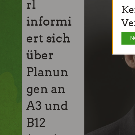
rl
Ke
informi
Ve
ert sich
N
über
Planun
gen an
A3 und
B12