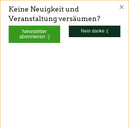
×
Keine Neuigkeit und
TONI SCHUBERL
Veranstaltung versäumen?
Mitglied des Bayerischen Landtags
Newsletter
Nein danke :(
abonnieren :)
AKTUELLES