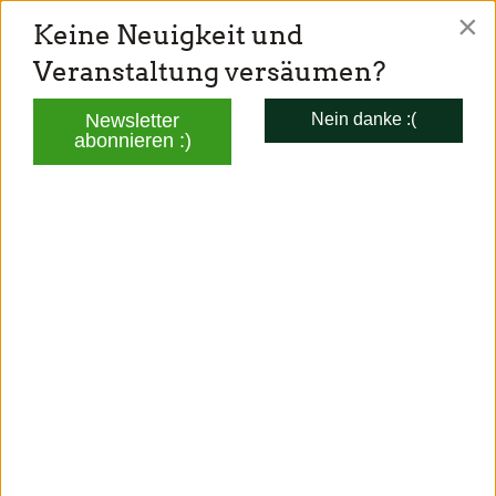
×
Keine Neuigkeit und
TONI SCHUBERL
Veranstaltung versäumen?
Mitglied des Bayerischen Landtags
Newsletter
Nein danke :(
abonnieren :)
AKTUELLES
NSU-