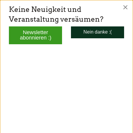
×
Keine Neuigkeit und
TONI SCHUBERL
Veranstaltung versäumen?
Mitglied des Bayerischen Landtags
Newsletter
Nein danke :(
abonnieren :)
AKTUELLES