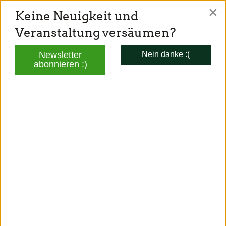
×
Keine Neuigkeit und
TONI SCHUBERL
Veranstaltung versäumen?
Mitglied des Bayerischen Landtags
Newsletter
Nein danke :(
abonnieren :)
AKTUELLES