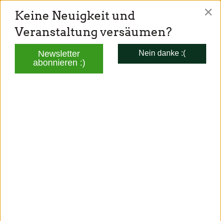
×
Keine Neuigkeit und
TONI SCHUBERL
Veranstaltung versäumen?
Mitglied des Bayerischen Landtags
Newsletter
Nein danke :(
abonnieren :)
AKTUELLES