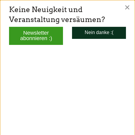
×
Keine Neuigkeit und
TONI SCHUBERL
Veranstaltung versäumen?
Mitglied des Bayerischen Landtags
Newsletter
Nein danke :(
abonnieren :)
AKTUELLES