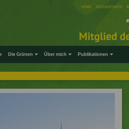
HOME
DATENSCHUTZ
I
Mitglied d
e
Die Grünen
Über mich
Publikationen