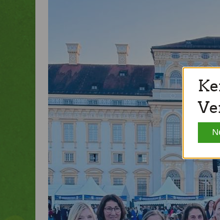
Ke
Ve
N