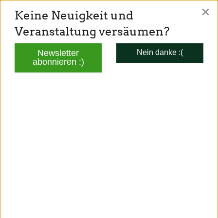
×
Keine Neuigkeit und
TONI SCHUBERL
Veranstaltung versäumen?
Mitglied des Bayerischen Landtags
Newsletter
Nein danke :(
abonnieren :)
AKTUELLES