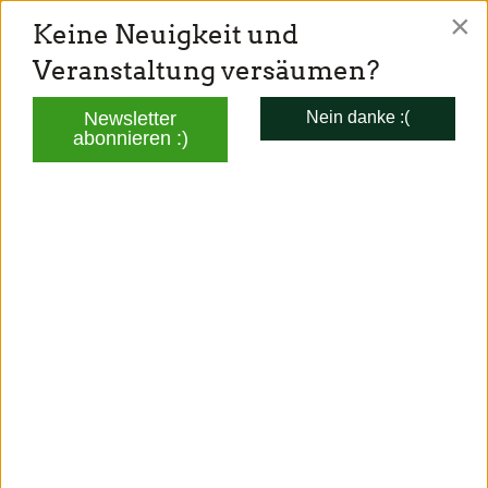
×
Keine Neuigkeit und
TONI SCHUBERL
Veranstaltung versäumen?
Mitglied des Bayerischen Landtags
Newsletter
Nein danke :(
abonnieren :)
AKTUELLES