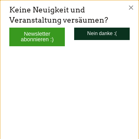
×
Keine Neuigkeit und
TONI SCHUBERL
Veranstaltung versäumen?
Mitglied des Bayerischen Landtags
Newsletter
Nein danke :(
abonnieren :)
TERMINE