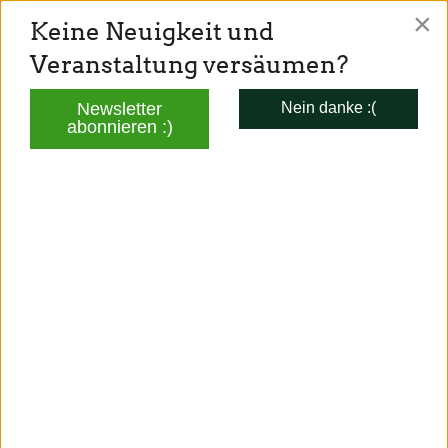
×
Keine Neuigkeit und
TONI SCHUBERL
Veranstaltung versäumen?
Mitglied des Bayerischen Landtags
Newsletter
Nein danke :(
abonnieren :)
TERMINE