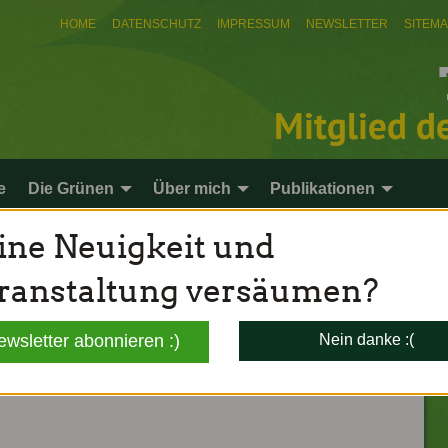
HOME
DATENSCHUTZ
IMPRESSUM
NEWSLETTER
SITEM
Mitglied d
e
Die Grünen
Über mich
Publikationen
ine Neuigkeit und
ranstaltung versäumen?
deslands
ewsletter abonnieren :)
Nein danke :(