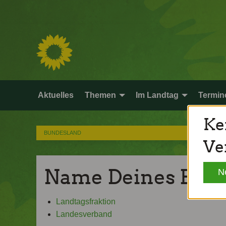
Aktuelles
Themen
Im Landtag
Termin
Ke
BUNDESLAND
Ve
Name Deines Bun
N
Landtagsfraktion
Landesverband