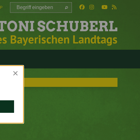
AP
TONI SCHUBERL
es Bayerischen Landtags
×