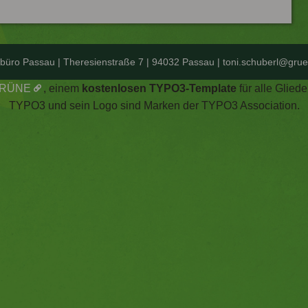
lbüro Passau | Theresienstraße 7 | 94032 Passau |
toni.schuberl@
grue
GRÜNE
, einem
kostenlosen TYPO3-Template
für alle Glie
TYPO3 und sein Logo sind Marken der TYPO3 Association.