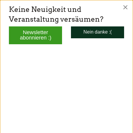
×
Keine Neuigkeit und
TONI SCHUBERL
Veranstaltung versäumen?
Mitglied des Bayerischen Landtags
Newsletter
Nein danke :(
abonnieren :)
DEUTSCHLAND
Deutschland
Bundestagsfraktion
Bundesverband