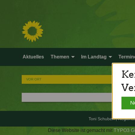
Aktuelles
Themen
Im Landtag
Termin
Ke
VOR ORT
Ve
N
Toni Schuberl | Regiona
Diese Website ist gemacht mit
TYPO3 