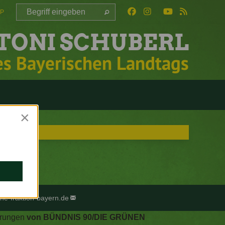
AP
TONI SCHUBERL
es Bayerischen Landtags
×
ne-fraktion-bayern.de
derungen
von BÜNDNIS 90/DIE GRÜNEN