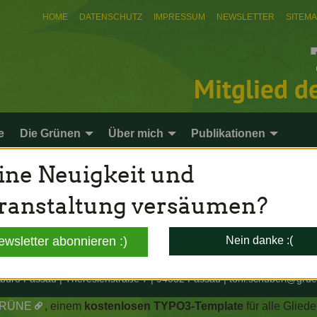
HOME
DATENSCHUTZ
IMPRESSUM
NEWSLETTER
SITEM
Mitglied d
e
Die Grünen
Über mich
Publikationen
ine Neuigkeit und
ranstaltung versäumen?
ewsletter abonnieren :)
Nein danke :(
lbüro Passau | Theresienstraße 7 | 94032 Passau |
toni.schuberl@
grue
GRÜNE
, einem
kostenlosen TYPO3-Template
für alle Glie