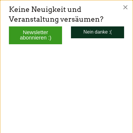
×
Keine Neuigkeit und
TONI SCHUBERL
Veranstaltung versäumen?
Mitglied des Bayerischen Landtags
Newsletter
Nein danke :(
abonnieren :)
AKTUELLES
<<
<
27
>
>>
Aktuelles