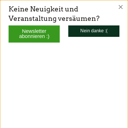
×
Keine Neuigkeit und
TONI SCHUBERL
Veranstaltung versäumen?
Mitglied des Bayerischen Landtags
Newsletter
Nein danke :(
abonnieren :)
AKTUELLES
<<
<
23
>
>>
Aktuelles