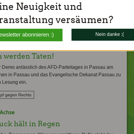
ine Neuigkeit und
Alle Kategorien anzeigen
ranstaltung versäumen?
ewsletter abonnieren :)
Nein danke :(
 werden Taten!
 Demo anlässlich des AFD-Parteitages in Passau am
ünen in Passau und das Evangelische Dekanat Passau zu
n Lesung ein.
pf gegen Rechts
Achse
ck hält in Regen