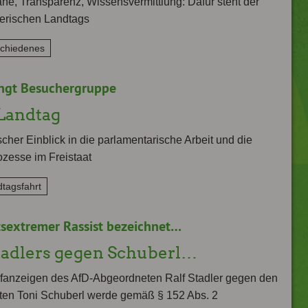
he, Transparenz, Wissensvermittlung: Dafür steht der
erischen Landtags
schiedenes
ngt Besuchergruppe
Landtag
cher Einblick in die parlamentarische Arbeit und die
zesse im Freistaat
tagsfahrt
htsextremer Rassist bezeichnet…
tadlers gegen Schuberl…
fanzeigen des AfD-Abgeordneten Ralf Stadler gegen den
en Toni Schuberl werde gemäß § 152 Abs. 2