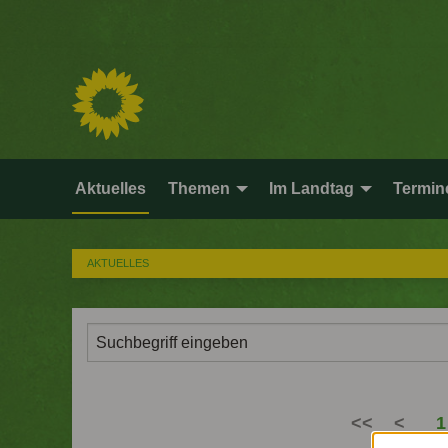
Aktuelles
Themen
Im Landtag
Termin
AKTUELLES
<<
<
1