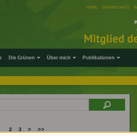
HOME
DATENSCHUTZ
I
Mitglied d
e
Die Grünen
Über mich
Publikationen
2
3
>
>>