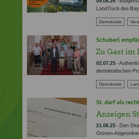
09.06.26
-
Bürgernä
LandTruck des Bay
Demokratie
Ver
Schuberl empfä
Zu Gast im 
02.07.25
-
Authentis
demokratischen Pro
Demokratie
Land
St. darf als rec
Anzeigen S
21.06.25
-
Den Stra
Grünen-Abgeordnet