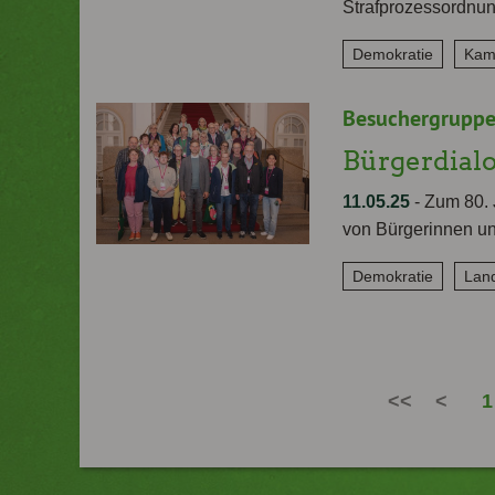
Strafprozessordnun
Demokratie
Kam
Besuchergruppe
Bürgerdial
11.05.25
-
Zum 80. 
von Bürgerinnen un
Demokratie
Land
<<
<
1