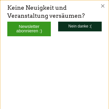
×
Keine Neuigkeit und
TONI SCHUBERL
Veranstaltung versäumen?
Mitglied des Bayerischen Landtags
Newsletter
Nein danke :(
abonnieren :)
AKTUELLES
<<
<
7
>
>>
Aktuelles