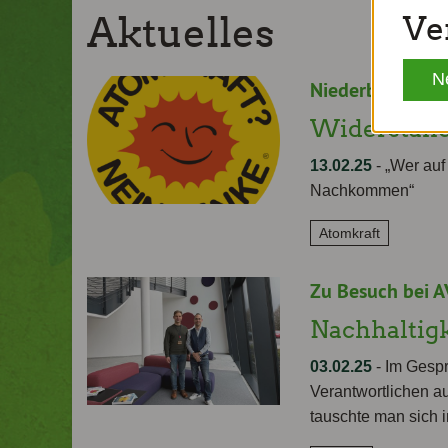
Aktuelles
Ve
N
Niederbayerns G
Widerstand
13.02.25
-
„Wer auf 
Nachkommen“
Atomkraft
Zu Besuch bei A
Nachhaltigk
03.02.25
-
Im Gespr
Verantwortlichen a
tauschte man sich 