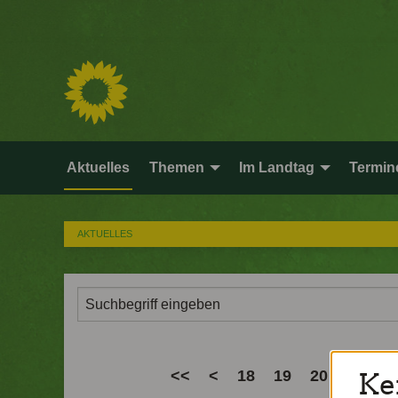
Aktuelles
Themen
Im Landtag
Termin
AKTUELLES
<<
<
18
19
20
21
Ke