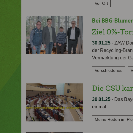
Vor Ort
Bei BBG-Blumene
Ziel 0%-To
30.01.25
-
ZAW Dona
der Recycling-Bran
Vermarktung der Ga
Verschiedenes
V
Die CSU kan
30.01.25
-
Das Baye
einmal.
Meine Reden im Pl